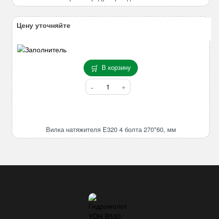
TM03CJ
Цену уточняйте
В корзину
Количество
товара
Вилка
натяжителя
E320
Вилка натяжителя E320 4 болта 270*60, мм
4
болта
270*60,
мм