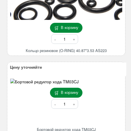
В корзину
Количество
товара
Кольцо
Кольцо резиновое (O-RING) 40.87*3.53 AS223
резиновое
(O-
Цену уточняйте
RING)
40.87*3.53
AS223
В корзину
Количество
товара
Бортовой
редуктор
хода
Бортовой редуктор хода TM03CJ