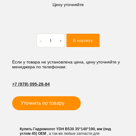
Цену уточняйте
Количество
В корзину
товара
Гидромолот
YDH
B530
Если у товара не установлена цена, цену уточняйте у
менеджера по телефонам:
35*140*190,
мм
(под
+7 (978) 095-28-84
углом
45)
Уточнить по товару
Купить Гидромолот YDH B530 35*140*190, мм (под
углом 45) OEM
, а так же любые запчасти для