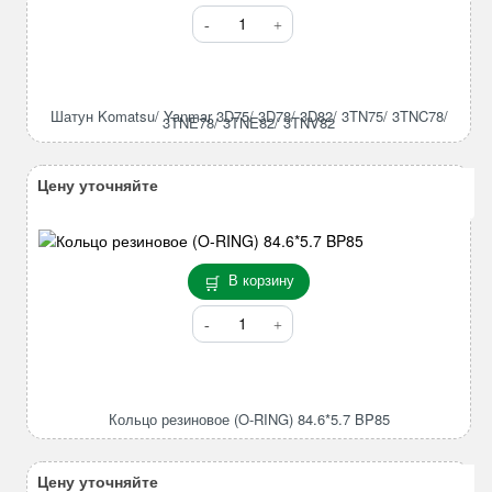
Количество
товара
Шатун
Komatsu/
Yanmar
Шатун Komatsu/ Yanmar 3D75/ 3D78/ 3D82/ 3TN75/ 3TNC78/
3TNE78/ 3TNE82/ 3TNV82
3D75/
3D78/
3D82/
Цену уточняйте
3TN75/
3TNC78/
3TNE78/
3TNE82/
В корзину
3TNV82
Количество
товара
Кольцо
резиновое
(O-
Кольцо резиновое (O-RING) 84.6*5.7 BP85
RING)
84.6*5.7
BP85
Цену уточняйте