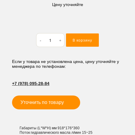
Цену уточняйте
Количество
В корзину
товара
Гидромолот
CTHB10
25*100*110,
Если у товара не установлена цена, цену уточняйте у
менеджера по телефонам:
мм
(под
углом)
+7 (978) 095-28-84
Уточнить по товару
Габариты (L*W*H) мм 918*176*360
Поток гидравлического масла л/мин 15~25