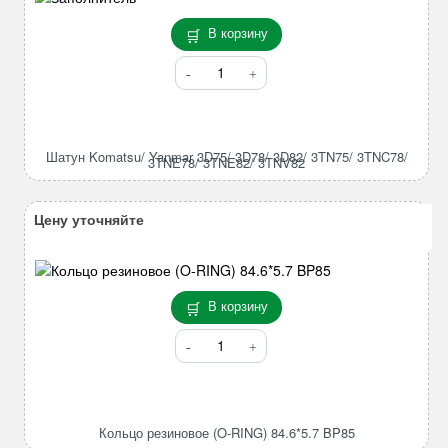
В корзину
Количество
товара
Шатун
Komatsu/
Yanmar
Шатун Komatsu/ Yanmar 3D75/ 3D78/ 3D82/ 3TN75/ 3TNC78/
3TNE78/ 3TNE82/ 3TNV82
3D75/
3D78/
3D82/
Цену уточняйте
3TN75/
3TNC78/
3TNE78/
3TNE82/
В корзину
3TNV82
Количество
товара
Кольцо
резиновое
(O-
Кольцо резиновое (O-RING) 84.6*5.7 BP85
RING)