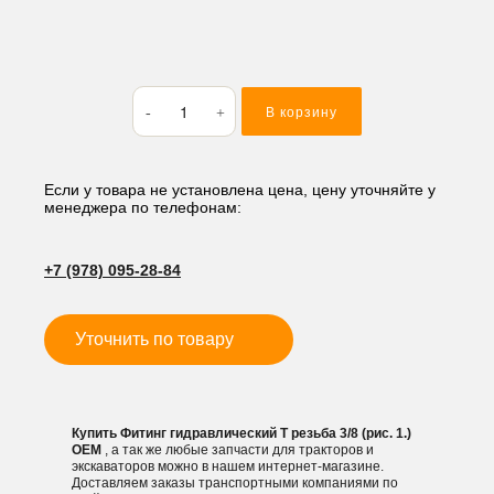
Количество
В корзину
товара
Фитинг
гидравлический
Т
Если у товара не установлена цена, цену уточняйте у
менеджера по телефонам:
резьба
3/8
(рис.
+7 (978) 095-28-84
1.)
Уточнить по товару
Купить Фитинг гидравлический Т резьба 3/8 (рис. 1.)
OEM
, а так же любые запчасти для тракторов и
экскаваторов можно в нашем интернет-магазине.
Доставляем заказы транспортными компаниями по