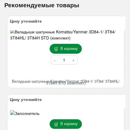
Рекомендуемые товары
Цену уточняйте
В корзину
Количество
товара
Вкладыши
шатунные
Вкладыши шатунные Komatsu/Yanmar 3D84-1/ 3T84/ 3T84HL/
Komatsu/Yanmar
3T84H STD (комплект)
3D84-
1/
Цену уточняйте
3T84/
3T84HL/
3T84H
STD
В корзину
(комплект)