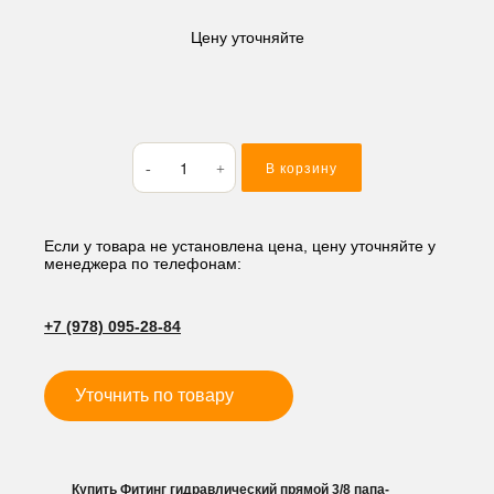
Цену уточняйте
Количество
В корзину
товара
Фитинг
гидравлический
прямой
Если у товара не установлена цена, цену уточняйте у
менеджера по телефонам:
3/8
папа-
папа(рис.
+7 (978) 095-28-84
13.)
Уточнить по товару
Купить Фитинг гидравлический прямой 3/8 папа-