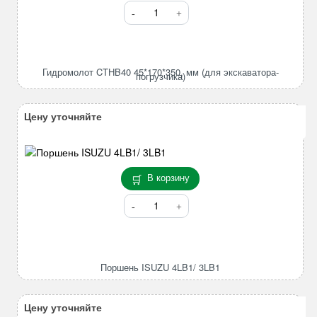
Количество
товара
Гидромолот
CTHB40
45*170*350,
Гидромолот CTHB40 45*170*350, мм (для экскаватора-
погрузчика)
мм
(для
экскаватора-
Цену уточняйте
погрузчика)
В корзину
Количество
товара
Поршень
ISUZU
4LB1/
Поршень ISUZU 4LB1/ 3LB1
3LB1
Цену уточняйте