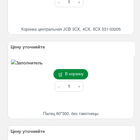
товара
Коронка
центральная
JCB
Коронка центральная JCB 3CX, 4CX, 5CX 531-03205
3CX,
4CX,
5CX
Цену уточняйте
531-
03205
В корзину
Количество
товара
Палец
60*300,
без
Палец 60*300, без тавотницы
тавотницы
Цену уточняйте