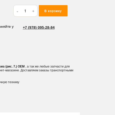
Количество
В корзину
товара
Фитинг
гидравлический
чняйте у
+7 (978) 095-28-84
90°
3/8
папа-
мама
(рис.
7.)
ма (рис. 7.) OEM
, а так же любые запчасти для
рнет-магазине. Доставляем заказы транспортными
ичную технику