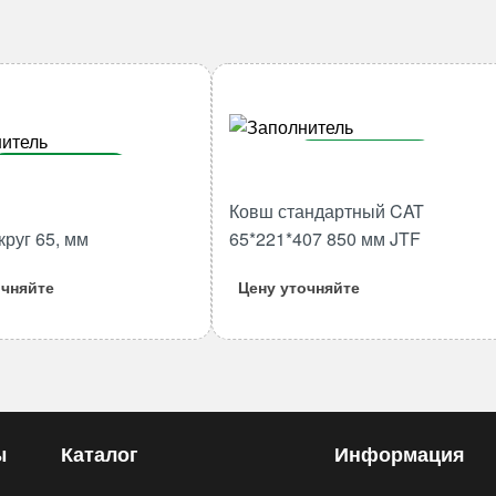
В корзину
В корзину
Количество
Ковш стандартный CAT
Количество
товара
круг 65, мм
65*221*407 850 мм JTF
товара
Ковш
Адаптер
стандартный
очняйте
Цену уточняйте
круг
CAT
65,
65*221*407
мм
850
мм
JTF
ы
Каталог
Информация