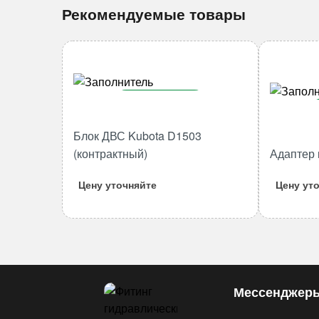
Рекомендуемые товары
В корзину
Количество
Блок ДВС Kubota D1503
товара
(контрактный)
Адаптер 
Блок
ДВС
Цену уточняйте
Цену ут
Kubota
D1503
(контрактный)
Мессенджер