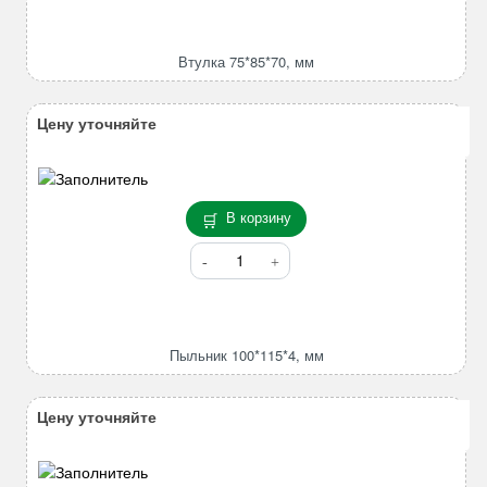
Втулка
75*85*70,
мм
Втулка 75*85*70, мм
Цену уточняйте
В корзину
Количество
товара
Пыльник
100*115*4,
мм
Пыльник 100*115*4, мм
Цену уточняйте