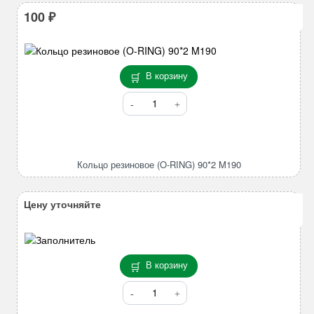
100
₽
В корзину
Количество
товара
Кольцо
резиновое
(O-
Кольцо резиновое (O-RING) 90*2 M190
RING)
90*2
M190
Цену уточняйте
В корзину
Количество
товара