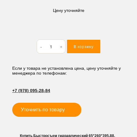
Цену уточняйте
Количество
В корзину
товара
Быстросъем
гидравлический
65*260*395,88,
Если у товара не установлена цена, цену уточняйте у
менеджера по телефонам:
мм
+7 (978) 095-28-84
Уточнить по товару
Купить Быстросъем гидравлический 65*260*395,88,