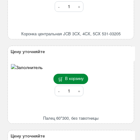
Количество
товара
Коронка
центральная
JCB
Коронка центральная JCB 3CX, 4CX, 5CX 531-03205
3CX,
4CX,
5CX
Цену уточняйте
531-
03205
В корзину
Количество
товара
Палец
60*300,
без
Палец 60*300, без тавотницы
тавотницы
Цену уточняйте