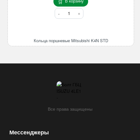
В корзину
Количество
товара
Кольца
поршневые
Mitsubishi
Кольца поршневые Mitsubishi K4N STD
K4N
STD
Все права защищены
Мессенджеры