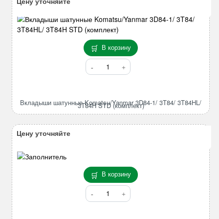
Цену уточняйте
В корзину
Количество
товара
Вкладыши
шатунные
Вкладыши шатунные Komatsu/Yanmar 3D84-1/ 3T84/ 3T84HL/
Komatsu/Yanmar
3T84H STD (комплект)
3D84-
1/
Цену уточняйте
3T84/
3T84HL/
3T84H
STD
В корзину
(комплект)
Количество
товара
Гидромолот