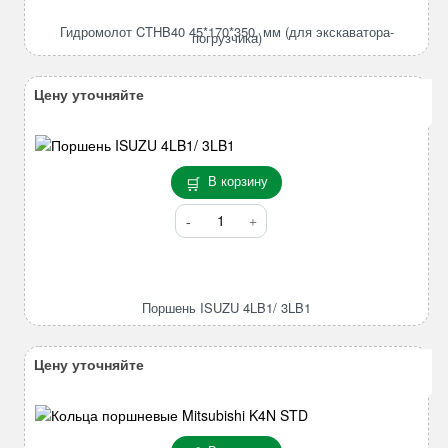
CTHB40
45*170*350,
Гидромолот CTHB40 45*170*350, мм (для экскаватора-
погрузчика)
мм
(для
экскаватора-
Цену уточняйте
погрузчика)
В корзину
Количество
товара
Поршень
ISUZU
4LB1/
Поршень ISUZU 4LB1/ 3LB1
3LB1
Цену уточняйте