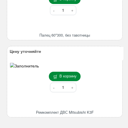
Количество
товара
Палец
60*300,
без
Палец 60*300, без тавотницы
тавотницы
Цену уточняйте
В корзину
Количество
товара
Ремкомплект
ДВС
Mitsubishi
Ремкомплект ДВС Mitsubishi K3F
K3F