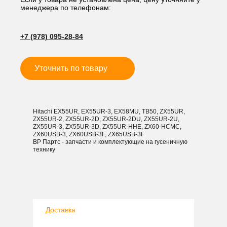
менеджера по телефонам:
L
+7 (978) 095-28-84
Уточнить по товару
Hitachi EX55UR, EX55UR-3, EX58MU, TB50, ZX55UR,
ZX55UR-2, ZX55UR-2D, ZX55UR-2DU, ZX55UR-2U,
ZX55UR-3, ZX55UR-3D, ZX55UR-HHE, ZX60-HCMC,
ZX60USB-3, ZX60USB-3F, ZX65USB-3F
ВР Партс - запчасти и комплектующие на гусеничную
технику
Доставка