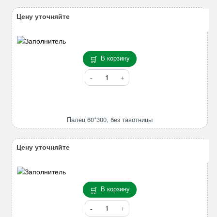
4CX,
5CX
Цену уточняйте
531-
03205
В корзину
Количество
товара
Палец
60*300,
без
Палец 60*300, без тавотницы
тавотницы
Цену уточняйте
В корзину
Количество
товара