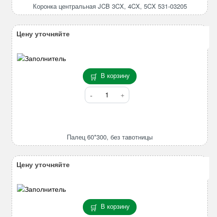
JCB
Коронка центральная JCB 3CX, 4CX, 5CX 531-03205
3CX,
4CX,
5CX
Цену уточняйте
531-
03205
В корзину
Количество
товара
Палец
60*300,
без
Палец 60*300, без тавотницы
тавотницы
Цену уточняйте
В корзину