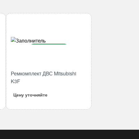
В корзину
Количество
товара
Ремкомплект ДВС Mitsubishi
Ремкомплект
K3F
ДВС
Mitsubishi
Цену уточняйте
K3F