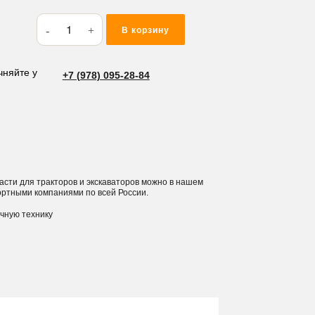
Количество
В корзину
товара
Адаптер
30S
чняйте у
+7 (978) 095-28-84
части для тракторов и экскаваторов можно в нашем
ортными компаниями по всей России.
ичную технику