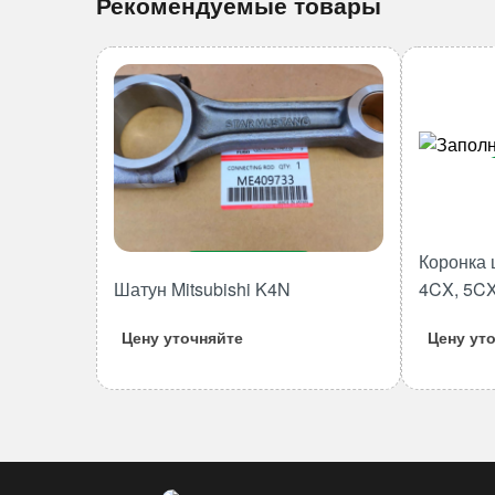
Рекомендуемые товары
Коронка 
В корзину
Шатун Mitsubishi K4N
4CX, 5CX
Количество
товара
Цену уточняйте
Цену ут
Шатун
Mitsubishi
K4N