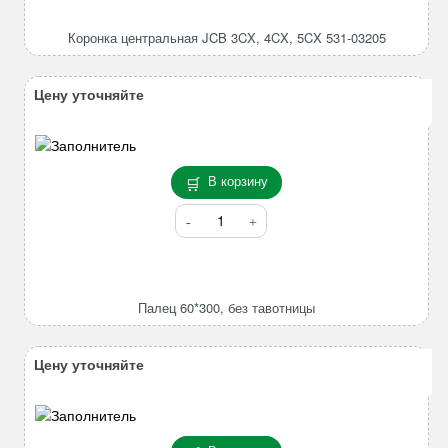
центральная
JCB
Коронка центральная JCB 3CX, 4CX, 5CX 531-03205
3CX,
4CX,
5CX
Цену уточняйте
531-
03205
В корзину
Количество
товара
Палец
60*300,
без
Палец 60*300, без тавотницы
тавотницы
Цену уточняйте