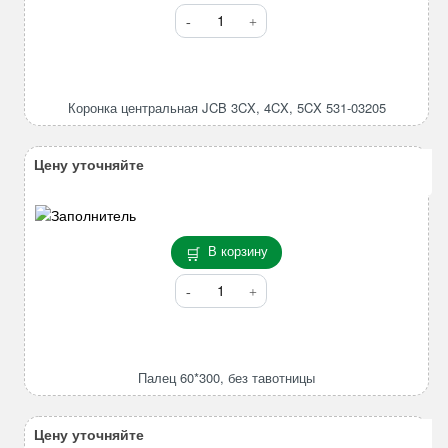
Количество
товара
Коронка
центральная
JCB
Коронка центральная JCB 3CX, 4CX, 5CX 531-03205
3CX,
4CX,
5CX
Цену уточняйте
531-
03205
В корзину
Количество
товара
Палец
60*300,
без
Палец 60*300, без тавотницы
тавотницы
Цену уточняйте