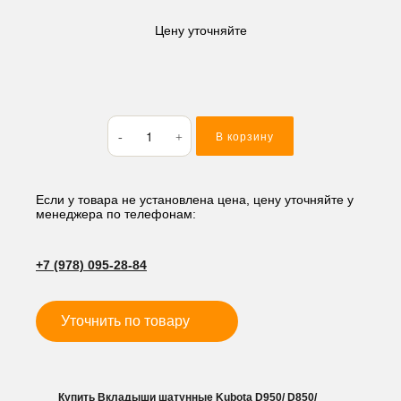
Цену уточняйте
Количество
В корзину
товара
Вкладыши
шатунные
Kubota
Если у товара не установлена цена, цену уточняйте у
менеджера по телефонам:
D950/
D850/
D750/
+7 (978) 095-28-84
D650
0,4
Уточнить по товару
Купить Вкладыши шатунные Kubota D950/ D850/