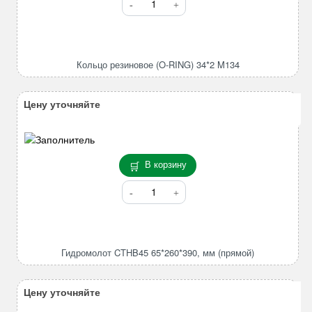
товара
Кольцо
резиновое
(O-
Кольцо резиновое (O-RING) 34*2 M134
RING)
34*2
M134
Цену уточняйте
В корзину
Количество
товара
Гидромолот
CTHB45
65*260*390,
Гидромолот CTHB45 65*260*390, мм (прямой)
мм
(прямой)
Цену уточняйте