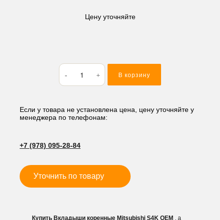
Цену уточняйте
Количество
В корзину
товара
Вкладыши
коренные
Mitsubishi
Если у товара не установлена цена, цену уточняйте у
менеджера по телефонам:
S4K
+7 (978) 095-28-84
Уточнить по товару
Купить Вкладыши коренные Mitsubishi S4K OEM
, а