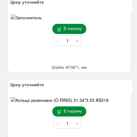
Цену уточняйте
В корзину
Количество
товара
Шайба
40*80*1,
мм
Шайба 40*80*1, мм
Цену уточняйте
В корзину
Количество
товара
Кольцо