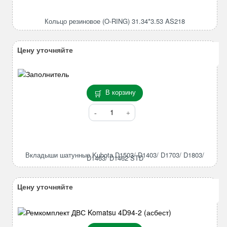
резиновое
(O-
Кольцо резиновое (O-RING) 31.34*3.53 AS218
RING)
31.34*3.53
AS218
Цену уточняйте
В корзину
Количество
товара
Вкладыши
шатунные
Kubota
Вкладыши шатунные Kubota D1503/ D1403/ D1703/ D1803/
D1463/ D1462 STD
D1503/
D1403/
D1703/
Цену уточняйте
D1803/
D1463/
D1462
STD