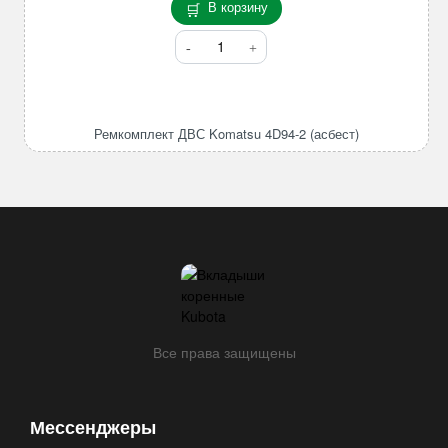
В корзину
Количество
товара
Ремкомплект
ДВС
Komatsu
Ремкомплект ДВС Komatsu 4D94-2 (асбест)
4D94-
2
(асбест)
Все права защищены
Мессенджеры