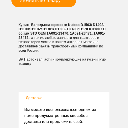
Уточнить по товару
D1403/
D1703/
D1803
D
Купить Вкладыши коренные Kubota D1503/ D1402/
60,
D1100/ D1102/ D1301/ D1302/ D1403/ D1703/ D1803 D
мм
60, мм STD OEM 1A091-23470, 1A091-23471, 1A091-
23472,
, а так же любые запчасти для тракторов и
STD
экскаваторов можно в нашем интернет-магазине.
Доставляем заказы транспортными компаниями по
всей России.
ВР Партс - запчасти и комплектующие на гусеничную
технику
Доставка
Вы можете воспользоваться одним из
ниже предусмотренных способов
доставки или предложить свой: