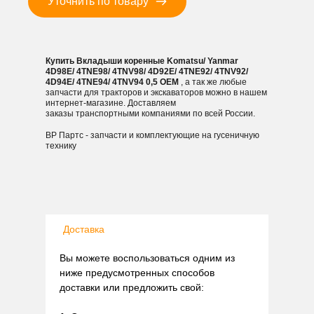
Уточнить по товару
4TNV92/
4D94E/
4TNE94/
4TNV94
Купить Вкладыши коренные Komatsu/ Yanmar
0,5
4D98E/ 4TNE98/ 4TNV98/ 4D92E/ 4TNE92/ 4TNV92/
4D94E/ 4TNE94/ 4TNV94 0,5 OEM
, а так же любые
запчасти для тракторов и экскаваторов можно в нашем
интернет-магазине. Доставляем
заказы транспортными компаниями по всей России.
ВР Партс - запчасти и комплектующие на гусеничную
технику
Доставка
Вы можете воспользоваться одним из
ниже предусмотренных способов
доставки или предложить свой: