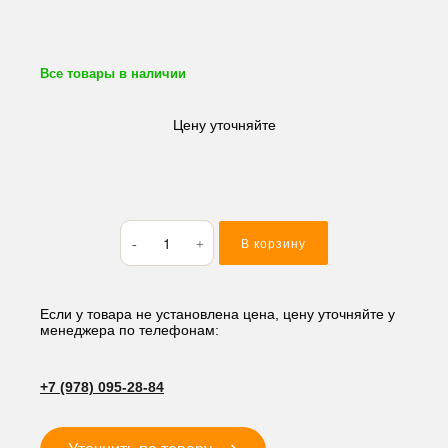
Все товары в наличии
Цену уточняйте
Количество
В корзину
товара
Вкладыши
коренные
Komatsu/
Если у товара не установлена цена, цену уточняйте у
менеджера по телефонам:
Yanmar
4D98E/
4TNE98/
+7 (978) 095-28-84
4TNV98/
4D92E/
4TNE92/