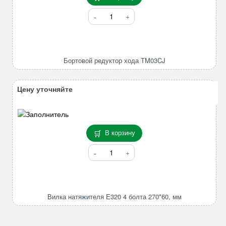
Количество
товара
Бортовой
редуктор
хода
Бортовой редуктор хода TM03CJ
TM03CJ
Цену уточняйте
В корзину
Количество
товара
Вилка
натяжителя
E320
Вилка натяжителя E320 4 болта 270*60, мм
4
болта
270*60,