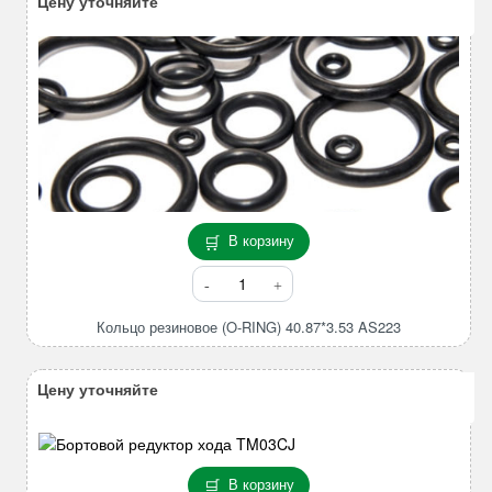
Цену уточняйте
В корзину
Количество
товара
Кольцо
Кольцо резиновое (O-RING) 40.87*3.53 AS223
резиновое
(O-
Цену уточняйте
RING)
40.87*3.53
AS223
В корзину