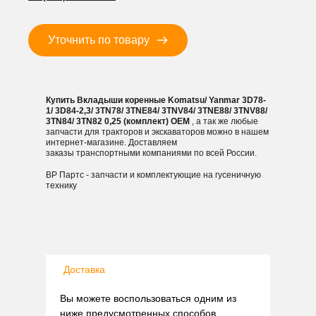
3D84-
2,3/
3TN78/
Уточнить по товару
3TNE84/
3TNV84/
3TNE88/
3TNV88/
Купить Вкладыши коренные Komatsu/ Yanmar 3D78-
3TN84/
1/ 3D84-2,3/ 3TN78/ 3TNE84/ 3TNV84/ 3TNE88/ 3TNV88/
3TN82
3TN84/ 3TN82 0,25 (комплект) OEM
, а так же любые
запчасти для тракторов и экскаваторов можно в нашем
0,25
интернет-магазине. Доставляем
(комплект)
заказы транспортными компаниями по всей России.
ВР Партс - запчасти и комплектующие на гусеничную
технику
Доставка
Вы можете воспользоваться одним из
ниже предусмотренных способов