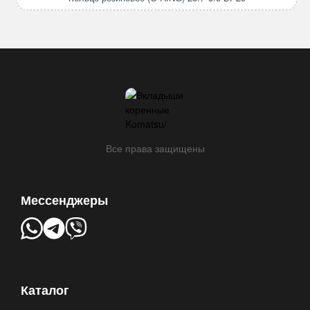
резиновое
(O-
RING)
28.7*3.5
BP29
Все права защищены
Мессенджеры
Каталог