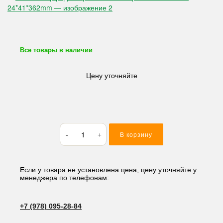
Все товары в наличии
Цену уточняйте
Количество
В корзину
товара
Вентилятор
радиатора
3D84
Если у товара не установлена цена, цену уточняйте у
менеджера по телефонам:
4
отверстия
6
+7 (978) 095-28-84
лопастей
24*41*362mm