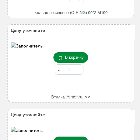
товара
Кольцо
Кольцо резиновое (O-RING) 90*2 M190
резиновое
(O-
Цену уточняйте
RING)
90*2
M190
В корзину
Количество
товара
Втулка
75*85*70,
мм
Втулка 75*85*70, мм
Цену уточняйте