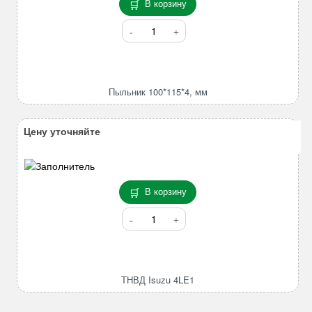
В корзину
Количество
товара
Пыльник
100*115*4,
мм
Пыльник 100*115*4, мм
Цену уточняйте
В корзину
Количество
товара
ТНВД
Isuzu
4LE1
ТНВД Isuzu 4LE1