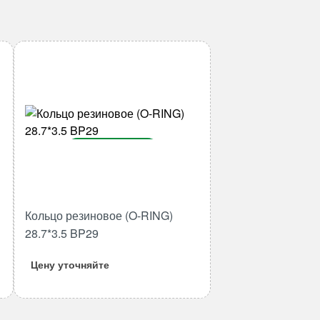
В корзину
Количество
товара
Кольцо
Кольцо резиновое (O-RING)
резиновое
28.7*3.5 BP29
(O-
RING)
Цену уточняйте
28.7*3.5
BP29