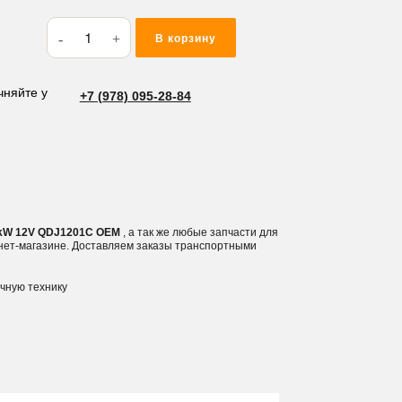
Количество
В корзину
товара
Стартер
Komatsu/
чняйте у
+7 (978) 095-28-84
Yanmar
2T75
15T
1.4kW
12V
QDJ1201C
.4kW 12V QDJ1201C OEM
, а так же любые запчасти для
рнет-магазине. Доставляем заказы транспортными
ичную технику