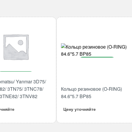
В корзину
Количество
В корзину
товара
matsu/ Yanmar 3D75/
Кольцо
Количество
82/ 3TN75/ 3TNC78/
Кольцо резиновое (O-RING)
резиновое
товара
 3TNE82/ 3TNV82
84.6*5.7 BP85
(O-
Шатун
RING)
Komatsu/
очняйте
Цену уточняйте
84.6*5.7
Yanmar
BP85
3D75/
3D78/