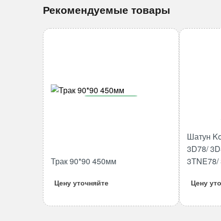
Рекомендуемые товары
В корзину
Количество
товара
Шатун Ko
Трак
3D78/ 3D
90*90
Трак 90*90 450мм
3TNE78/
450мм
Цену уточняйте
Цену ут