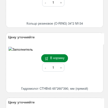
Количество
товара
Кольцо
резиновое
(O-
Кольцо резиновое (O-RING) 34*2 M134
RING)
34*2
M134
Цену уточняйте
В корзину
Количество
товара
Гидромолот
CTHB45
65*260*390,
Гидромолот CTHB45 65*260*390, мм (прямой)
мм
(прямой)
Цену уточняйте