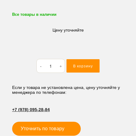
Все товары в наличии
Цену уточняйте
Количество
В корзину
товара
Стартер
Isuzu
3LB1
Если у товара не установлена цена, цену уточняйте у
менеджера по телефонам:
/
3LD1
/
+7 (978) 095-28-84
3LD2
12V
9T
Уточнить по товару
1.4KW