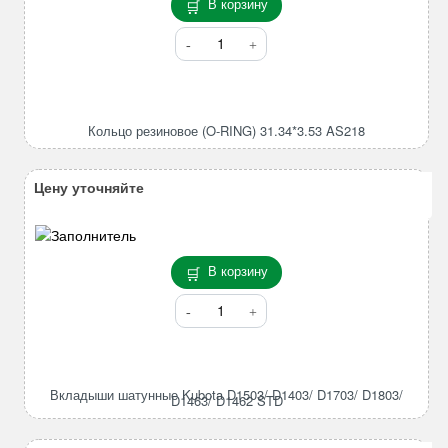
В корзину
Количество
товара
Кольцо
резиновое
(O-
Кольцо резиновое (O-RING) 31.34*3.53 AS218
RING)
31.34*3.53
AS218
Цену уточняйте
В корзину
Количество
товара
Вкладыши
шатунные
Kubota
Вкладыши шатунные Kubota D1503/ D1403/ D1703/ D1803/
D1463/ D1462 STD
D1503/
D1403/