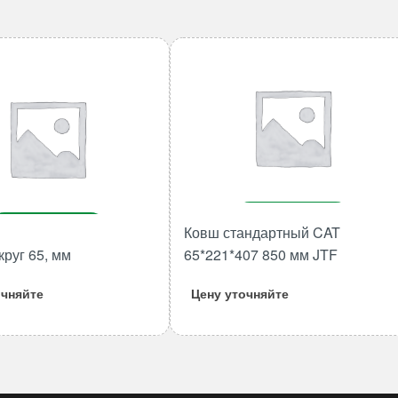
В корзину
В корзину
Ковш стандартный CAT
Количество
круг 65, мм
65*221*407 850 мм JTF
Количество
товара
товара
Ковш
очняйте
Цену уточняйте
Адаптер
стандартный
круг
CAT
65,
65*221*407
мм
850