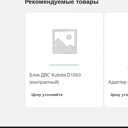
Рекомендуемые товары
В корзину
Блок ДВС Kubota D1503
Количество
(контрактный)
Адаптер 
товара
Блок
Цену уточняйте
Цену ут
ДВС
Kubota
D1503
(контрактный)