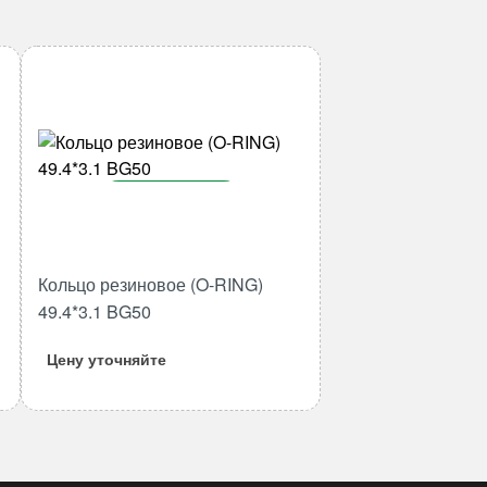
В корзину
Количество
товара
Кольцо резиновое (O-RING)
Кольцо
49.4*3.1 BG50
резиновое
(O-
Цену уточняйте
RING)
49.4*3.1
BG50