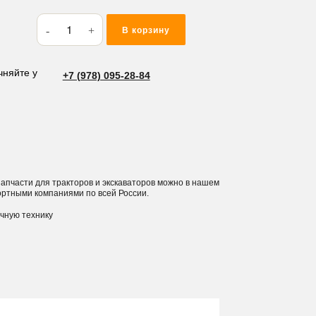
Количество
В корзину
товара
Шплинт
CTHB43
чняйте у
+7 (978) 095-28-84
 запчасти для тракторов и экскаваторов можно в нашем
ортными компаниями по всей России.
ичную технику