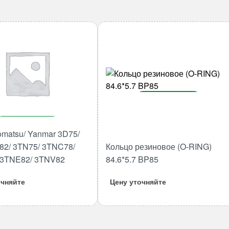
В корзину
Количество
В корзину
товара
matsu/ Yanmar 3D75/
Кольцо
Количество
82/ 3TN75/ 3TNC78/
Кольцо резиновое (O-RING)
резиновое
товара
 3TNE82/ 3TNV82
84.6*5.7 BP85
(O-
Шатун
RING)
Komatsu/
очняйте
Цену уточняйте
84.6*5.7
Yanmar
BP85
3D75/
3D78/