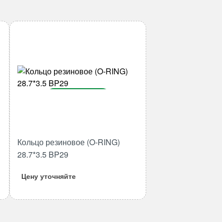
В корзину
Количество
товара
Кольцо
Кольцо резиновое (O-RING)
резиновое
28.7*3.5 BP29
(O-
RING)
Цену уточняйте
28.7*3.5
BP29