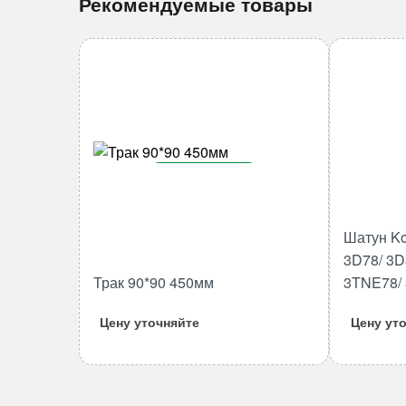
Рекомендуемые товары
В корзину
Количество
товара
Шатун Ko
Трак
3D78/ 3D
90*90
Трак 90*90 450мм
3TNE78/
450мм
Цену уточняйте
Цену ут