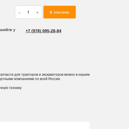
Количество
В корзину
товара
Шплинт
CTHB40
чняйте у
+7 (978) 095-28-84
 запчасти для тракторов и экскаваторов можно в нашем
ортными компаниями по всей России.
ичную технику