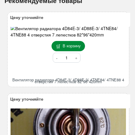
Рекомендуемые товары
Цену уточняйте
В корзину
Количество
товара
Вентилятор
радиатора
Вентилятор радиатора 4D84E-3/ 4D88E-3/ 4TNE84/ 4TNE88 4
4D84E-
отверстия 7 лепестков 82*96*420mm
3/
4D88E-
Цену уточняйте
3/
4TNE84/
4TNE88
4
отверстия
7