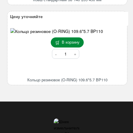
450
мм
Цену уточняйте
В корзину
Количество
товара
Кольцо
резиновое
(O-
Кольцо резиновое (O-RING) 109.6*5.7 BP110
RING)
109.6*5.7
BP110