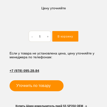
Цену уточняйте
Количество
В корзину
товара
Шнек
измельчитель
пней
Если у товара не установлена цена, цену уточняйте у
менеджера по телефонам:
S5
SP350
+7 (978) 095-28-84
Уточнить по товару
Купить Шнек измельчитель пней S5 SP350 OEM
, а