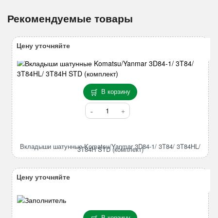
Рекомендуемые товары
Цену уточняйте
В корзину
Количество
товара
Вкладыши
шатунные
Вкладыши шатунные Komatsu/Yanmar 3D84-1/ 3T84/ 3T84HL/
Komatsu/Yanmar
3T84H STD (комплект)
3D84-
1/
Цену уточняйте
3T84/
3T84HL/
3T84H
STD
В корзину