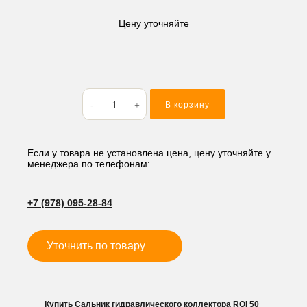
Цену уточняйте
Количество
В корзину
товара
Сальник
гидравлического
коллектора
Если у товара не установлена цена, цену уточняйте у
менеджера по телефонам:
ROI
50
+7 (978) 095-28-84
Уточнить по товару
Купить Сальник гидравлического коллектора ROI 50