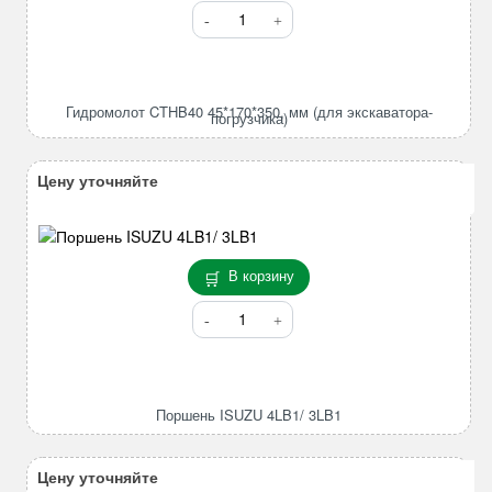
Количество
товара
Гидромолот
CTHB40
45*170*350,
Гидромолот CTHB40 45*170*350, мм (для экскаватора-
погрузчика)
мм
(для
экскаватора-
Цену уточняйте
погрузчика)
В корзину
Количество
товара
Поршень
ISUZU
4LB1/
Поршень ISUZU 4LB1/ 3LB1
3LB1
Цену уточняйте