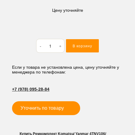
Цену уточняйте
Количество
В корзину
товара
Ремкомплект
Komatsu/
Yanmar
Если у товара не установлена цена, цену уточняйте у
менеджера по телефонам:
4TNV106/
S4D106-
2
+7 (978) 095-28-84
Уточнить по товару
Купить Ремкомплект Komatsu/ Yanmar 4TNV106/