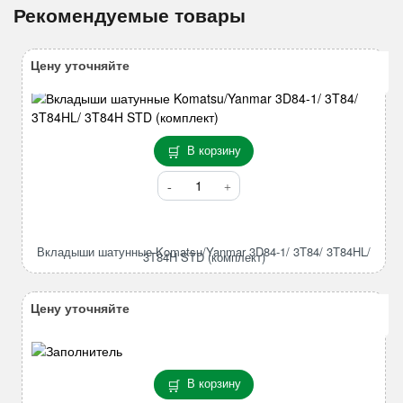
Рекомендуемые товары
Цену уточняйте
В корзину
Количество
товара
Вкладыши
шатунные
Вкладыши шатунные Komatsu/Yanmar 3D84-1/ 3T84/ 3T84HL/
Komatsu/Yanmar
3T84H STD (комплект)
3D84-
1/
Цену уточняйте
3T84/
3T84HL/
3T84H
STD
В корзину
(комплект)