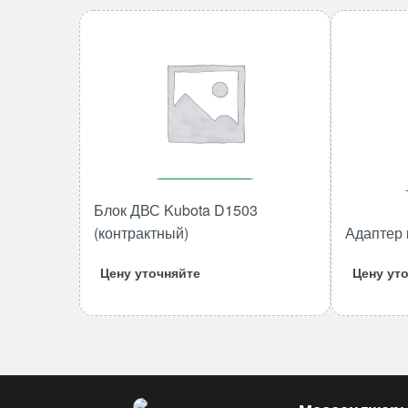
В корзину
Блок ДВС Kubota D1503
Количество
(контрактный)
Адаптер 
товара
Блок
Цену уточняйте
Цену ут
ДВС
Kubota
D1503
(контрактный)