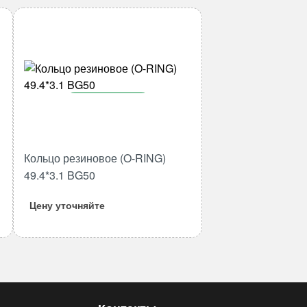
В корзину
Количество
товара
Кольцо резиновое (O-RING)
Кольцо
49.4*3.1 BG50
резиновое
(O-
Цену уточняйте
RING)
49.4*3.1
BG50