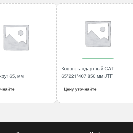
В корзину
В корзину
Ковш стандартный CAT
Количество
круг 65, мм
65*221*407 850 мм JTF
Количество
товара
товара
Ковш
очняйте
Цену уточняйте
Адаптер
стандартный
круг
CAT
65,
65*221*407
мм
850
мм
JTF