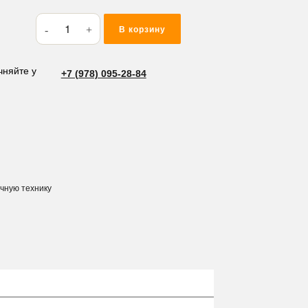
Количество
В корзину
товара
Ремкомплект
Hino
чняйте у
+7 (978) 095-28-84
J08E-
2
ичную технику