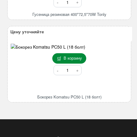
товара
Гусеница
Гусеница резиновая 400*72,5*70W Tonly
резиновая
400*72,5*70W
Цену уточняйте
Tonly
В корзину
Количество
товара
Бокорез
Komatsu
PC50
Бокорез Komatsu PC50 L (18 болт)
L
(18
болт)