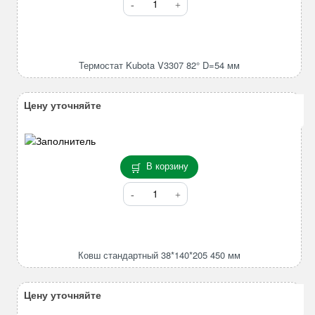
лепестков
товара
82*96*420mm
Термостат
Kubota
V3307
Термостат Kubota V3307 82° D=54 мм
82°
D=54
мм
Цену уточняйте
В корзину
Количество
товара
Ковш
стандартный
38*140*205
Ковш стандартный 38*140*205 450 мм
450
мм
Цену уточняйте