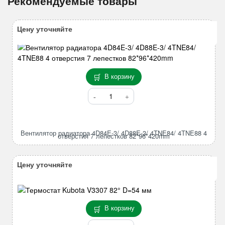
Рекомендуемые товары
Цену уточняйте
В корзину
Количество
товара
Вентилятор
радиатора
Вентилятор радиатора 4D84E-3/ 4D88E-3/ 4TNE84/ 4TNE88 4
4D84E-
отверстия 7 лепестков 82*96*420mm
3/
4D88E-
Цену уточняйте
3/
4TNE84/
4TNE88
4
В корзину
отверстия
7
Количество