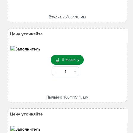
Втулка
75*85*70,
мм
Втулка 75*85*70, мм
Цену уточняйте
В корзину
Количество
товара
Пыльник
100*115*4,
мм
Пыльник 100*115*4, мм
Цену уточняйте