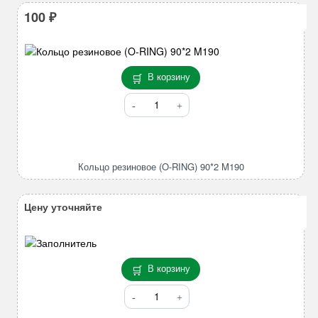
100
₽
В корзину
Количество
товара
Кольцо
резиновое
(O-
Кольцо резиновое (O-RING) 90*2 M190
RING)
90*2
M190
Цену уточняйте
В корзину
Количество
товара