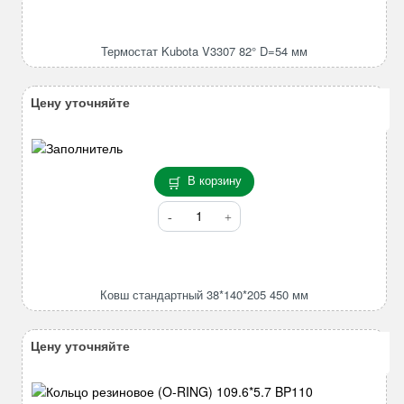
Термостат
Kubota
V3307
Термостат Kubota V3307 82° D=54 мм
82°
D=54
мм
Цену уточняйте
В корзину
Количество
товара
Ковш
стандартный
38*140*205
Ковш стандартный 38*140*205 450 мм
450
мм
Цену уточняйте