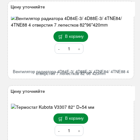
Цену уточняйте
В корзину
Количество
товара
Вентилятор
радиатора
Вентилятор радиатора 4D84E-3/ 4D88E-3/ 4TNE84/ 4TNE88 4
4D84E-
отверстия 7 лепестков 82*96*420mm
3/
4D88E-
Цену уточняйте
3/
4TNE84/
4TNE88
4
В корзину
отверстия
7
Количество
лепестков
товара
82*96*420mm