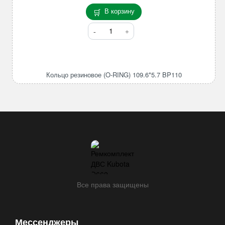
В корзину
Количество
товара
Кольцо
резиновое
(O-
Кольцо резиновое (O-RING) 109.6*5.7 BP110
RING)
109.6*5.7
BP110
Все права защищены
Мессенджеры