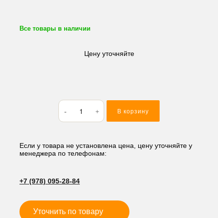
Все товары в наличии
Цену уточняйте
Количество
В корзину
товара
Ремкомплект
ДВС
Komatsu/Yanmar
Если у товара не установлена цена, цену уточняйте у
менеджера по телефонам:
4D84E-
3/
4TNE84
+7 (978) 095-28-84
(асбест)
Уточнить по товару