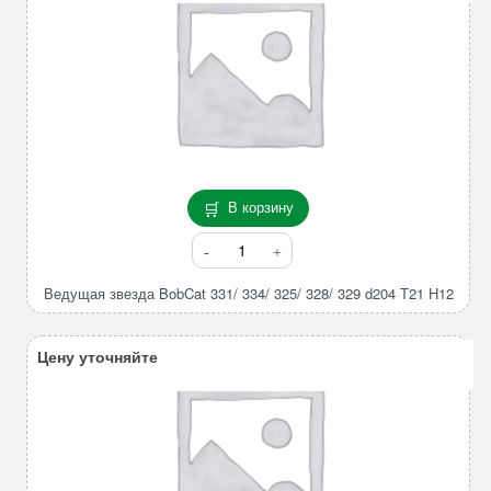
В корзину
Количество
товара
Ведущая
Ведущая звезда BobCat 331/ 334/ 325/ 328/ 329 d204 T21 H12
звезда
BobCat
Цену уточняйте
331/
334/
325/
328/
329
d204