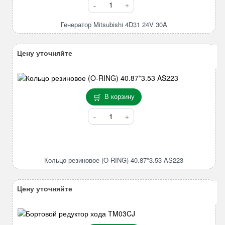
Количество
товара
Генератор
Генератор Mitsubishi 4D31 24V 30A
Mitsubishi
4D31
Цену уточняйте
24V
30A
В корзину
Количество
товара
Кольцо
резиновое
(O-
Кольцо резиновое (O-RING) 40.87*3.53 AS223
RING)
40.87*3.53
AS223
Цену уточняйте