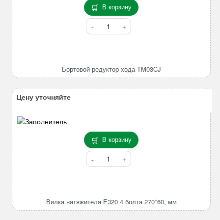
В корзину
Количество
товара
Бортовой
редуктор
хода
Бортовой редуктор хода TM03CJ
TM03CJ
Цену уточняйте
В корзину
Количество
товара
Вилка
натяжителя
E320
Вилка натяжителя E320 4 болта 270*60, мм
4
болта