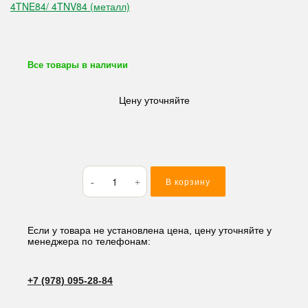
Все товары в наличии
Цену уточняйте
Количество
В корзину
товара
Ремкомплект
ДВС
Komatsu/Yanmar
Если у товара не установлена цена, цену уточняйте у
менеджера по телефонам:
4D84E-
3/
4D84E-
+7 (978) 095-28-84
5/
4TNE84/