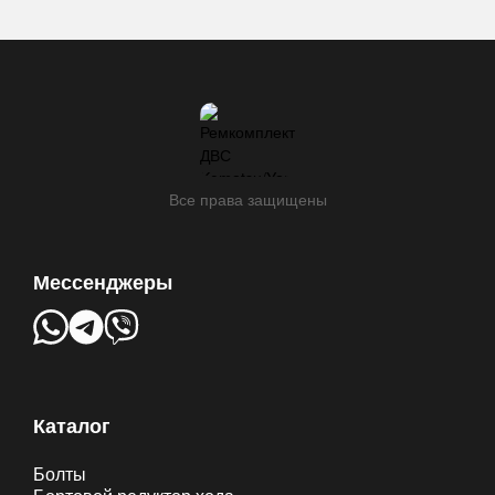
270*60,
мм
Все права защищены
Мессенджеры
Каталог
Болты