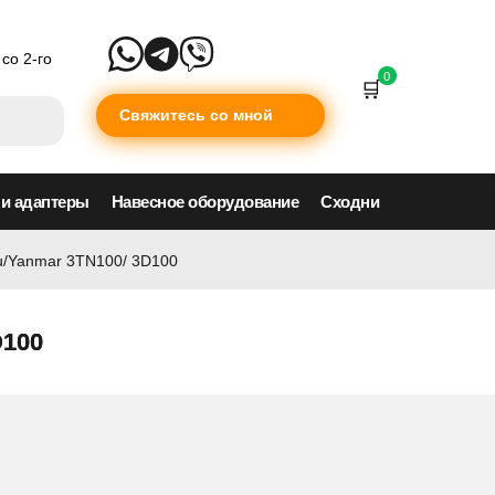
со 2-го
0
Свяжитесь со мной
 и адаптеры
Навесное оборудование
Сходни
u/Yanmar 3TN100/ 3D100
D100