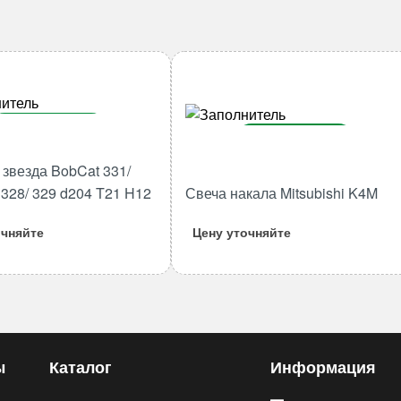
В корзину
В корзину
Количество
звезда BobCat 331/
Количество
товара
/ 328/ 329 d204 T21 H12
Свеча накала Mitsubishi K4M
товара
Ведущая
Свеча
звезда
очняйте
Цену уточняйте
накала
BobCat
Mitsubishi
331/
K4M
334/
325/
328/
329
ы
Каталог
Информация
d204
T21