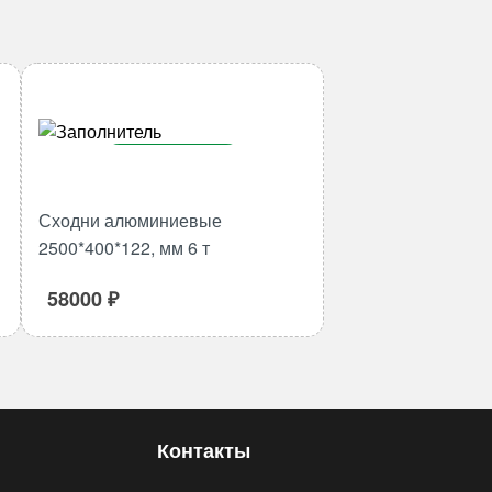
В корзину
Количество
Сходни алюминиевые
товара
2500*400*122, мм 6 т
Сходни
алюминиевые
58000
₽
2500*400*122,
мм
6
т
Контакты