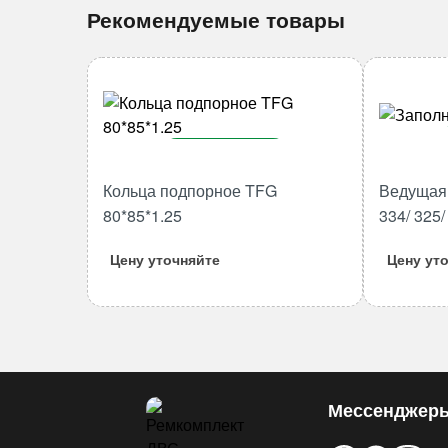
Рекомендуемые товары
В корзину
Кольца подпорное TFG
Ведущая 
Количество
товара
80*85*1.25
334/ 325
Кольца
Цену уточняйте
Цену ут
подпорное
TFG
80*85*1.25
Мессенджер