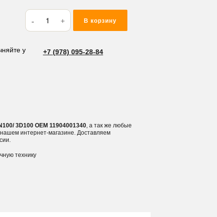
Количество
В корзину
товара
Ремкомплект
ДВС
чняйте у
+7 (978) 095-28-84
Komatsu/Yanmar
3TN100/
3D100
N100/ 3D100 OEM 11904001340
, а так же любые
в нашем интернет-магазине. Доставляем
сии.
ичную технику