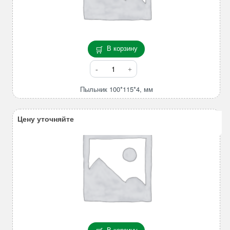
В корзину
Количество
товара
Пыльник
Пыльник 100*115*4, мм
100*115*4,
мм
Цену уточняйте
В корзину