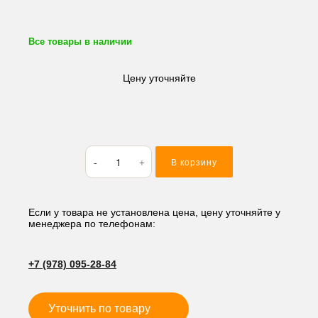
Все товары в наличии
Цену уточняйте
Количество
В корзину
товара
Ремкомплект
ДВС
Komatsu/Yanmar
Если у товара не установлена цена, цену уточняйте у
менеджера по телефонам:
3D84E,
3TNE84,
3TNV84
+7 (978) 095-28-84
(металл)
Уточнить по товару