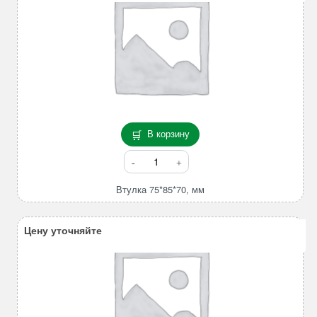
В корзину
Количество
товара
Втулка
Втулка 75*85*70, мм
75*85*70,
мм
Цену уточняйте