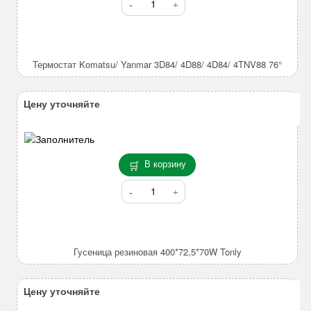
товара
Термостат
Komatsu/
Yanmar
Термостат Komatsu/ Yanmar 3D84/ 4D88/ 4D84/ 4TNV88 76°
3D84/
4D88/
4D84/
Цену уточняйте
4TNV88
76°
В корзину
Количество
товара
Гусеница
резиновая
400*72,5*70W
Гусеница резиновая 400*72,5*70W Tonly
Tonly
Цену уточняйте