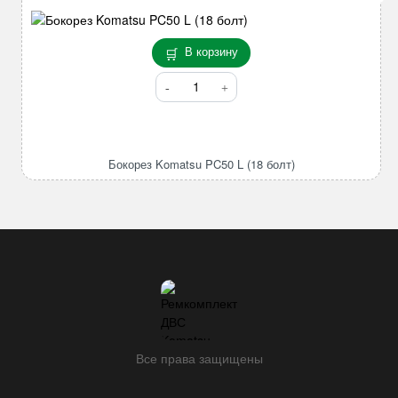
В корзину
Количество
товара
Бокорез
Komatsu
PC50
Бокорез Komatsu PC50 L (18 болт)
L
(18
болт)
Все права защищены