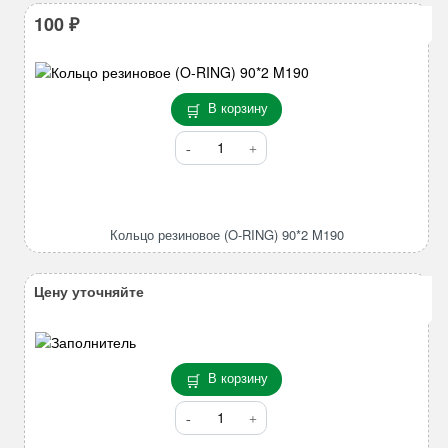
100
₽
В корзину
Количество
товара
Кольцо
резиновое
(O-
Кольцо резиновое (O-RING) 90*2 M190
RING)
90*2
M190
Цену уточняйте
В корзину
Количество
товара