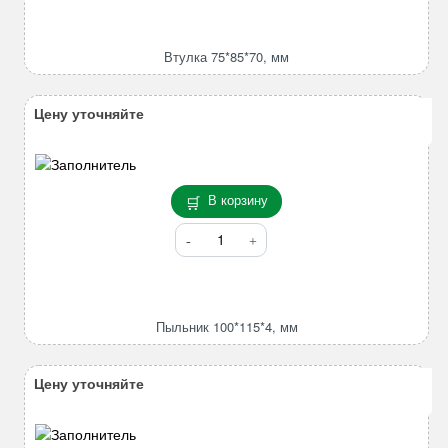
Втулка
75*85*70,
мм
Втулка 75*85*70, мм
Цену уточняйте
В корзину
Количество
товара
Пыльник
100*115*4,
мм
Пыльник 100*115*4, мм
Цену уточняйте