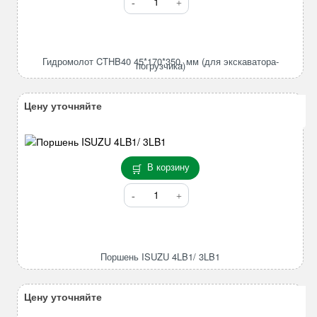
товара
Гидромолот
CTHB40
45*170*350,
Гидромолот CTHB40 45*170*350, мм (для экскаватора-
погрузчика)
мм
(для
экскаватора-
Цену уточняйте
погрузчика)
В корзину
Количество
товара
Поршень
ISUZU
4LB1/
Поршень ISUZU 4LB1/ 3LB1
3LB1
Цену уточняйте