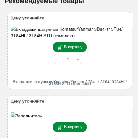
Рекомендуемые товары
Цену уточняйте
В корзину
Количество
товара
Вкладыши
шатунные
Вкладыши шатунные Komatsu/Yanmar 3D84-1/ 3T84/ 3T84HL/
Komatsu/Yanmar
3T84H STD (комплект)
3D84-
1/
Цену уточняйте
3T84/
3T84HL/
3T84H
STD
В корзину
(комплект)
Количество