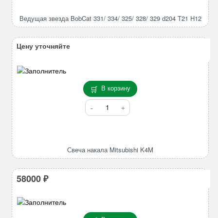
звезда
BobCat
Ведущая звезда BobCat 331/ 334/ 325/ 328/ 329 d204 T21 H12
331/
334/
325/
Цену уточняйте
328/
329
d204
T21
В корзину
H12
Количество
товара
Свеча
накала
Mitsubishi
Свеча накала Mitsubishi K4M
K4M
58000
₽