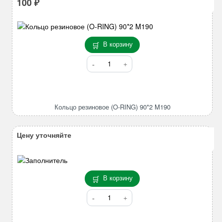
100
₽
В корзину
Количество
товара
Кольцо
резиновое
(O-
Кольцо резиновое (O-RING) 90*2 M190
RING)
90*2
M190
Цену уточняйте
В корзину
Количество
товара
Втулка