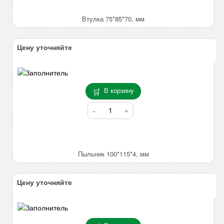
75*85*70,
мм
Втулка 75*85*70, мм
Цену уточняйте
В корзину
Количество
товара
Пыльник
100*115*4,
мм
Пыльник 100*115*4, мм
Цену уточняйте