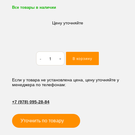
Все товары в наличии
Цену уточняйте
Количество
В корзину
товара
Реле
зарядки
Kubota
Если у товара не установлена цена, цену уточняйте у
менеджера по телефонам:
(
7
контактов)
+7 (978) 095-28-84
15351-
64600
Уточнить по товару