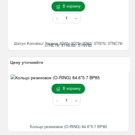
В корзину
Количество
товара
Шатун
Komatsu/
Yanmar
Шатун Komatsu/ Yanmar 3D75/ 3D78/ 3D82/ 3TN75/ 3TNC78/
3TNE78/ 3TNE82/ 3TNV82
3D75/
3D78/
3D82/
Цену уточняйте
3TN75/
3TNC78/
3TNE78/
3TNE82/
В корзину
3TNV82
Количество
товара
Кольцо
резиновое
(O-
Кольцо резиновое (O-RING) 84.6*5.7 BP85
RING)