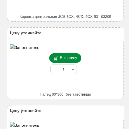
Коронка
центральная
JCB
Коронка центральная JCB 3CX, 4CX, 5CX 531-03205
3CX,
4CX,
5CX
Цену уточняйте
531-
03205
В корзину
Количество
товара
Палец
60*300,
без
Палец 60*300, без тавотницы
тавотницы
Цену уточняйте