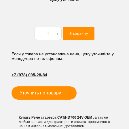
Количество
В корзину
товара
Реле
стартера
CAT/HD700
Если у товара не установлена цена, цену уточняйте у
менеджера по телефонам:
24V
+7 (978) 095-28-84
Уточнить по товару
Купить Реле стартера CAT/HD700 24V OEM
, а так же
любые запчасти для тракторов и экскаваторов можно в
нашем интернет-магазине. Доставляем