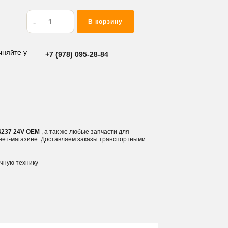
Количество
В корзину
товара
Реле
батареи,
чняйте у
+7 (978) 095-28-84
выключатель
масс
HD-
4237
24V
4237 24V OEM
, а так же любые запчасти для
рнет-магазине. Доставляем заказы транспортными
ичную технику