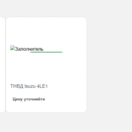
В корзину
Количество
товара
ТНВД
ТНВД Isuzu 4LE1
Isuzu
4LE1
Цену уточняйте