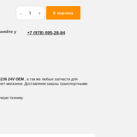
Количество
В корзину
товара
Реле
батареи,
чняйте у
+7 (978) 095-28-84
выключатель
масс
HD-
4236
24V
4236 24V OEM
, а так же любые запчасти для
рнет-магазине. Доставляем заказы транспортными
ичную технику