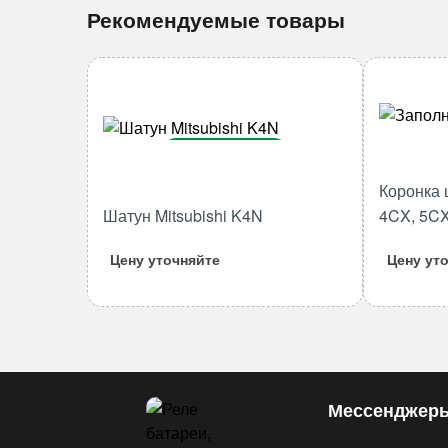
Рекомендуемые товары
В корзину
Коронка 
Количество
Шатун Mitsubishi K4N
4CX, 5CX
товара
Шатун
Цену уточняйте
Цену ут
Mitsubishi
K4N
Мессенджер