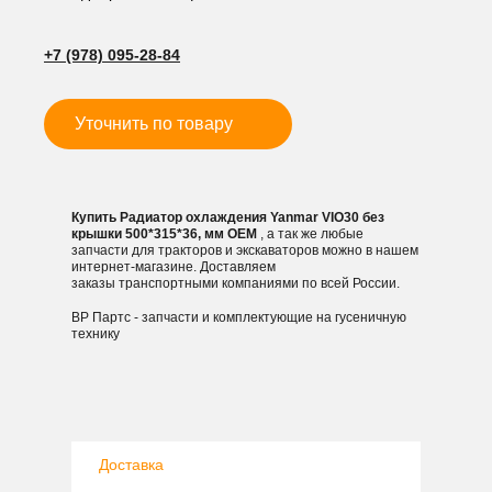
без
крышки
+7 (978) 095-28-84
500*315*36,
мм
Уточнить по товару
Купить Радиатор охлаждения Yanmar VIO30 без
крышки 500*315*36, мм OEM
, а так же любые
запчасти для тракторов и экскаваторов можно в нашем
интернет-магазине. Доставляем
заказы транспортными компаниями по всей России.
ВР Партс - запчасти и комплектующие на гусеничную
технику
Доставка