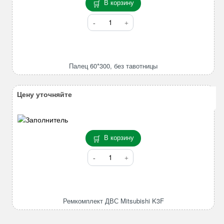
В корзину
Количество
товара
Палец
60*300,
без
Палец 60*300, без тавотницы
тавотницы
Цену уточняйте
В корзину
Количество
товара
Ремкомплект
ДВС
Mitsubishi
Ремкомплект ДВС Mitsubishi K3F
K3F